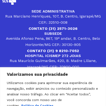
SEDE ADMINISTRATIVA
Rua Marciano Henriques, 107, B. Centro, Igarapé/MG
CEP.: 32510-008
CONTATO (31) 2571-3026
SUBSEDE
Avenida Afonso Pena, 867, 19° andar, B. Centro, Belo
Horizonte/MG CEP.: 30130-905
CONTATO (31) 9 8210-7052
HOSPITAL ICISMEP 272 JOIAS
Rua Maurício Guimarães, 420, B. Madre Liliane,
Igarapé/MG CEP.: 32900-000
CONTATOS (31) 3512-4400 ou (31) 9 8309-8660
Valorizamos sua privacidade
DESENVOLVER SOLUÇÕES, AÇÕES E SERVIÇOS
PÚBLICOS QUE COMPLEMENTEM A ASSISTÊNCIA À
Utilizamos cookies para aprimorar sua experiência de
POPULAÇÃO DA REGIÃO EM QUE ATUA, SENDO
navegação, exibir anúncios ou conteúdo personalizado e
PARCEIRO DOS MUNICÍPIOS CONSORCIADOS NA
SOLUÇÃO DE DIFICULDADES ENFRENTADAS POR
analisar nosso tráfego. Ao clicar em “Aceitar todos”,
GESTORES MUNICIPAIS, É O COMPROMISSO DO
você concorda com nosso uso de
ICISMEP.
cookies.
Política de Cookies