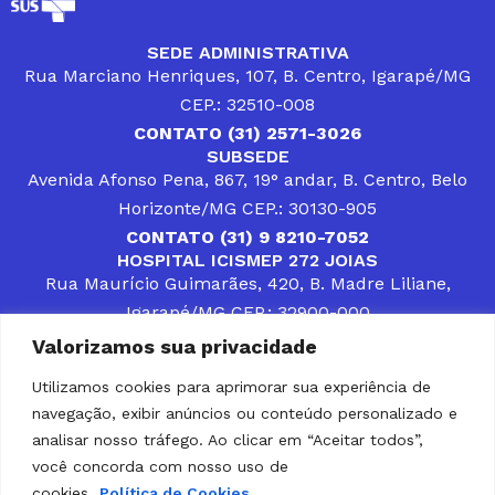
SEDE ADMINISTRATIVA
Rua Marciano Henriques, 107, B. Centro, Igarapé/MG
CEP.: 32510-008
CONTATO (31) 2571-3026
SUBSEDE
Avenida Afonso Pena, 867, 19° andar, B. Centro, Belo
Horizonte/MG CEP.: 30130-905
CONTATO (31) 9 8210-7052
HOSPITAL ICISMEP 272 JOIAS
Rua Maurício Guimarães, 420, B. Madre Liliane,
Igarapé/MG CEP.: 32900-000
CONTATOS (31) 3512-4400 ou (31) 9 8309-8660
Valorizamos sua privacidade
DESENVOLVER SOLUÇÕES, AÇÕES E SERVIÇOS
PÚBLICOS QUE COMPLEMENTEM A ASSISTÊNCIA À
Utilizamos cookies para aprimorar sua experiência de
POPULAÇÃO DA REGIÃO EM QUE ATUA, SENDO
navegação, exibir anúncios ou conteúdo personalizado e
PARCEIRO DOS MUNICÍPIOS CONSORCIADOS NA
SOLUÇÃO DE DIFICULDADES ENFRENTADAS POR
analisar nosso tráfego. Ao clicar em “Aceitar todos”,
GESTORES MUNICIPAIS, É O COMPROMISSO DO
você concorda com nosso uso de
ICISMEP.
cookies.
Política de Cookies