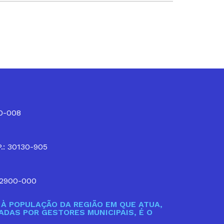
10-008
P.: 30130-905
32900-000
À POPULAÇÃO DA REGIÃO EM QUE ATUA,
DAS POR GESTORES MUNICIPAIS, É O