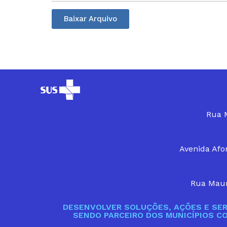
Baixar Arquivo
Rua M
Avenida Afon
Rua Maur
DESENVOLVER SOLUÇÕES, AÇÕES E SER
SENDO PARCEIRO DOS MUNICÍPIOS C