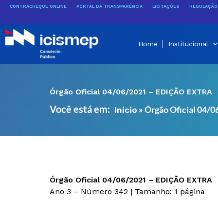
Ir
CONTRACHEQUE ONLINE
PORTAL DA TRANSPARÊNCIA
LICITAÇÕES
REGULAÇÃO 
para
o
conteúdo
Home
Institucional
Órgão Oficial 04/06/2021 – EDIÇÃO EXTRA
Você está em:
»
Órgão Oficial 04
Início
Órgão Oficial 04/06/2021 – EDIÇÃO EXTRA
Ano 3 – Número 342 | Tamanho: 1 página