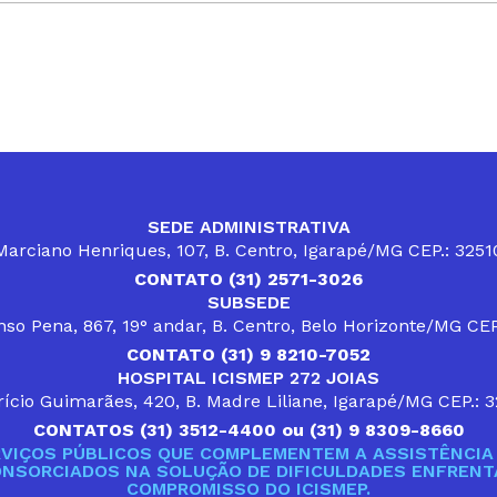
SEDE ADMINISTRATIVA
arciano Henriques, 107, B. Centro, Igarapé/MG CEP.: 325
CONTATO (31) 2571-3026
SUBSEDE
so Pena, 867, 19° andar, B. Centro, Belo Horizonte/MG CE
CONTATO (31) 9 8210-7052
HOSPITAL ICISMEP 272 JOIAS
ício Guimarães, 420, B. Madre Liliane, Igarapé/MG CEP.: 
CONTATOS (31) 3512-4400 ou (31) 9 8309-8660
VIÇOS PÚBLICOS QUE COMPLEMENTEM A ASSISTÊNCIA 
ONSORCIADOS NA SOLUÇÃO DE DIFICULDADES ENFRENTA
COMPROMISSO DO ICISMEP.