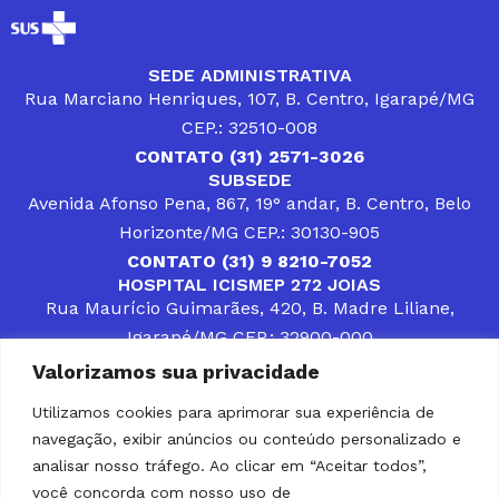
SEDE ADMINISTRATIVA
Rua Marciano Henriques, 107, B. Centro, Igarapé/MG
CEP.: 32510-008
CONTATO (31) 2571-3026
SUBSEDE
Avenida Afonso Pena, 867, 19° andar, B. Centro, Belo
Horizonte/MG CEP.: 30130-905
CONTATO (31) 9 8210-7052
HOSPITAL ICISMEP 272 JOIAS
Rua Maurício Guimarães, 420, B. Madre Liliane,
Igarapé/MG CEP.: 32900-000
CONTATOS (31) 3512-4400 ou (31) 9 8309-8660
Valorizamos sua privacidade
DESENVOLVER SOLUÇÕES, AÇÕES E SERVIÇOS
PÚBLICOS QUE COMPLEMENTEM A ASSISTÊNCIA À
Utilizamos cookies para aprimorar sua experiência de
POPULAÇÃO DA REGIÃO EM QUE ATUA, SENDO
navegação, exibir anúncios ou conteúdo personalizado e
PARCEIRO DOS MUNICÍPIOS CONSORCIADOS NA
SOLUÇÃO DE DIFICULDADES ENFRENTADAS POR
analisar nosso tráfego. Ao clicar em “Aceitar todos”,
GESTORES MUNICIPAIS, É O COMPROMISSO DO
você concorda com nosso uso de
ICISMEP.