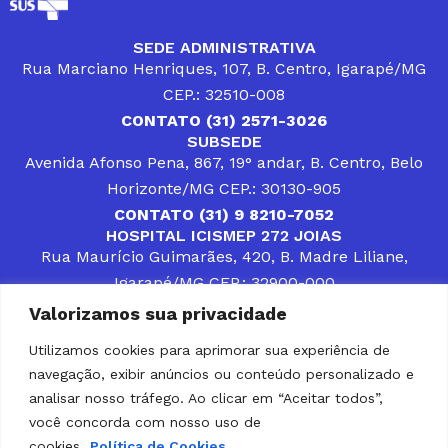
SEDE ADMINISTRATIVA
Rua Marciano Henriques, 107, B. Centro, Igarapé/MG
CEP.: 32510-008
CONTATO (31) 2571-3026
SUBSEDE
Avenida Afonso Pena, 867, 19° andar, B. Centro, Belo
Horizonte/MG CEP.: 30130-905
CONTATO (31) 9 8210-7052
HOSPITAL ICISMEP 272 JOIAS
Rua Maurício Guimarães, 420, B. Madre Liliane,
Igarapé/MG CEP.: 32900-000
CONTATOS (31) 3512-4400 ou (31) 9 8309-8660
Valorizamos sua privacidade
DESENVOLVER SOLUÇÕES, AÇÕES E SERVIÇOS
PÚBLICOS QUE COMPLEMENTEM A ASSISTÊNCIA À
Utilizamos cookies para aprimorar sua experiência de
POPULAÇÃO DA REGIÃO EM QUE ATUA, SENDO
navegação, exibir anúncios ou conteúdo personalizado e
PARCEIRO DOS MUNICÍPIOS CONSORCIADOS NA
SOLUÇÃO DE DIFICULDADES ENFRENTADAS POR
analisar nosso tráfego. Ao clicar em “Aceitar todos”,
GESTORES MUNICIPAIS, É O COMPROMISSO DO
você concorda com nosso uso de
ICISMEP.
cookies.
Política de Cookies