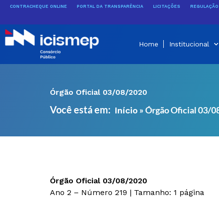
Ir
CONTRACHEQUE ONLINE
PORTAL DA TRANSPARÊNCIA
LICITAÇÕES
REGULAÇÃO 
para
o
conteúdo
Home
Institucional
Órgão Oficial 03/08/2020
Você está em:
»
Órgão Oficial 03/
Início
Órgão Oficial 03/08/2020
Ano 2 – Número 219 | Tamanho: 1 página