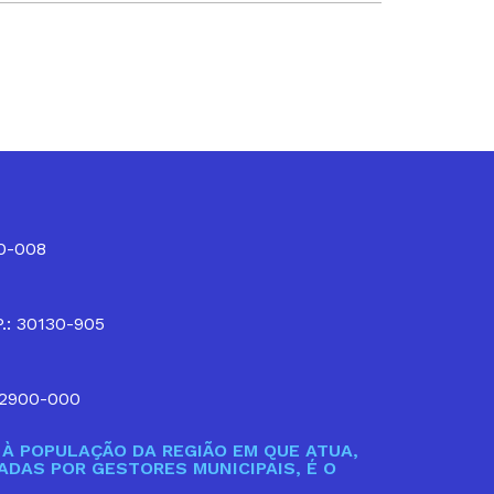
10-008
P.: 30130-905
32900-000
À POPULAÇÃO DA REGIÃO EM QUE ATUA,
DAS POR GESTORES MUNICIPAIS, É O