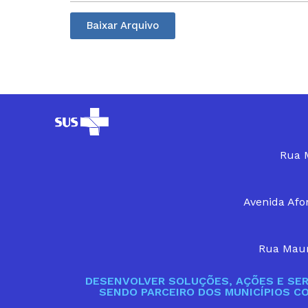
Baixar Arquivo
Rua M
Avenida Afon
Rua Maur
DESENVOLVER SOLUÇÕES, AÇÕES E SER
SENDO PARCEIRO DOS MUNICÍPIOS C