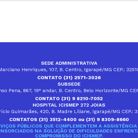
SEDE ADMINISTRATIVA
arciano Henriques, 107, B. Centro, Igarapé/MG CEP.: 325
CONTATO (31) 2571-3026
SUBSEDE
so Pena, 867, 19° andar, B. Centro, Belo Horizonte/MG CE
CONTATO (31) 9 8210-7052
HOSPITAL ICISMEP 272 JOIAS
ício Guimarães, 420, B. Madre Liliane, Igarapé/MG CEP.: 
CONTATOS (31) 3512-4400 ou (31) 9 8309-8660
VIÇOS PÚBLICOS QUE COMPLEMENTEM A ASSISTÊNCIA 
ONSORCIADOS NA SOLUÇÃO DE DIFICULDADES ENFRENTA
COMPROMISSO DO ICISMEP.