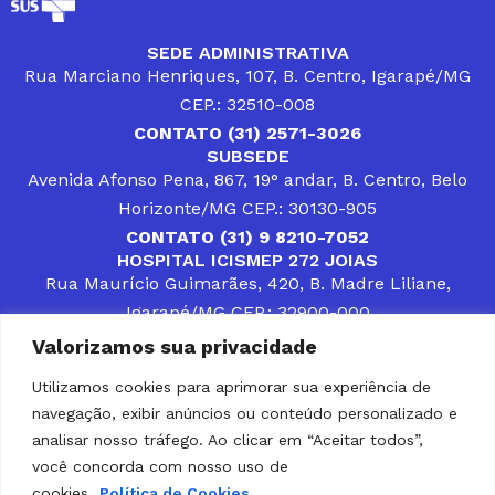
SEDE ADMINISTRATIVA
Rua Marciano Henriques, 107, B. Centro, Igarapé/MG
CEP.: 32510-008
CONTATO (31) 2571-3026
SUBSEDE
Avenida Afonso Pena, 867, 19° andar, B. Centro, Belo
Horizonte/MG CEP.: 30130-905
CONTATO (31) 9 8210-7052
HOSPITAL ICISMEP 272 JOIAS
Rua Maurício Guimarães, 420, B. Madre Liliane,
Igarapé/MG CEP.: 32900-000
CONTATOS (31) 3512-4400 ou (31) 9 8309-8660
Valorizamos sua privacidade
DESENVOLVER SOLUÇÕES, AÇÕES E SERVIÇOS
PÚBLICOS QUE COMPLEMENTEM A ASSISTÊNCIA À
Utilizamos cookies para aprimorar sua experiência de
POPULAÇÃO DA REGIÃO EM QUE ATUA, SENDO
navegação, exibir anúncios ou conteúdo personalizado e
PARCEIRO DOS MUNICÍPIOS CONSORCIADOS NA
SOLUÇÃO DE DIFICULDADES ENFRENTADAS POR
analisar nosso tráfego. Ao clicar em “Aceitar todos”,
GESTORES MUNICIPAIS, É O COMPROMISSO DO
você concorda com nosso uso de
ICISMEP.
cookies.
Política de Cookies