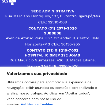
SEDE ADMINISTRATIVA
Rua Marciano Henriques, 107, B. Centro, Igarapé/MG
CEP.: 32510-008
CONTATO (31) 2571-3026
SUBSEDE
Avenida Afonso Pena, 867, 19° andar, B. Centro, Belo
Horizonte/MG CEP.: 30130-905
CONTATO (31) 9 8210-7052
HOSPITAL ICISMEP 272 JOIAS
Rua Maurício Guimarães, 420, B. Madre Liliane,
Igarapé/MG CEP.: 32900-000
CONTATOS (31) 3512-4400 ou (31) 9 8309-8660
Valorizamos sua privacidade
DESENVOLVER SOLUÇÕES, AÇÕES E SERVIÇOS
PÚBLICOS QUE COMPLEMENTEM A ASSISTÊNCIA À
Utilizamos cookies para aprimorar sua experiência de
POPULAÇÃO DA REGIÃO EM QUE ATUA, SENDO
navegação, exibir anúncios ou conteúdo personalizado e
PARCEIRO DOS MUNICÍPIOS CONSORCIADOS NA
SOLUÇÃO DE DIFICULDADES ENFRENTADAS POR
analisar nosso tráfego. Ao clicar em “Aceitar todos”,
GESTORES MUNICIPAIS, É O COMPROMISSO DO
você concorda com nosso uso de
ICISMEP.
cookies.
Política de Cookies