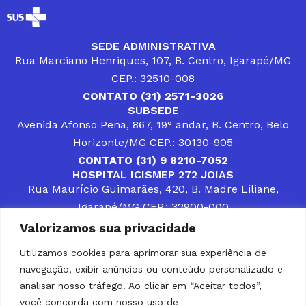
SEDE ADMINISTRATIVA
Rua Marciano Henriques, 107, B. Centro, Igarapé/MG
CEP.: 32510-008
CONTATO (31) 2571-3026
SUBSEDE
Avenida Afonso Pena, 867, 19° andar, B. Centro, Belo
Horizonte/MG CEP.: 30130-905
CONTATO (31) 9 8210-7052
HOSPITAL ICISMEP 272 JOIAS
Rua Maurício Guimarães, 420, B. Madre Liliane,
Igarapé/MG CEP.: 32900-000
CONTATOS (31) 3512-4400 ou (31) 9 8309-8660
Valorizamos sua privacidade
DESENVOLVER SOLUÇÕES, AÇÕES E SERVIÇOS
PÚBLICOS QUE COMPLEMENTEM A ASSISTÊNCIA À
Utilizamos cookies para aprimorar sua experiência de
POPULAÇÃO DA REGIÃO EM QUE ATUA, SENDO
navegação, exibir anúncios ou conteúdo personalizado e
PARCEIRO DOS MUNICÍPIOS CONSORCIADOS NA
SOLUÇÃO DE DIFICULDADES ENFRENTADAS POR
analisar nosso tráfego. Ao clicar em “Aceitar todos”,
GESTORES MUNICIPAIS, É O COMPROMISSO DO
você concorda com nosso uso de
ICISMEP.