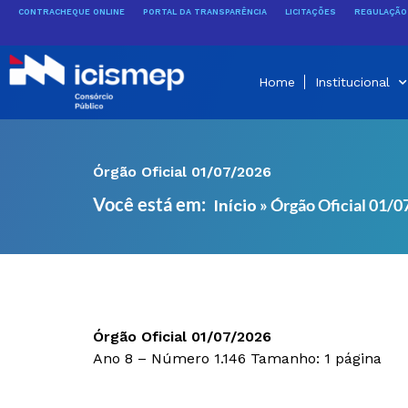
Ir
CONTRACHEQUE ONLINE
PORTAL DA TRANSPARÊNCIA
LICITAÇÕES
REGULAÇÃO 
para
o
conteúdo
Home
Institucional
Órgão Oficial 01/07/2026
Você está em:
»
Órgão Oficial 01/
Início
Órgão Oficial 01/07/2026
Ano 8 – Número 1.146 Tamanho: 1 página