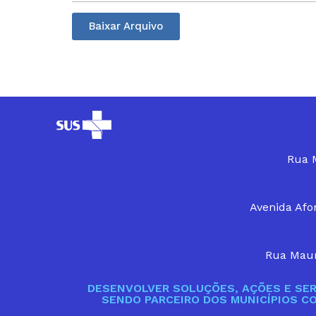
Baixar Arquivo
Rua M
Avenida Afon
Rua Maur
DESENVOLVER SOLUÇÕES, AÇÕES E SER
SENDO PARCEIRO DOS MUNICÍPIOS C