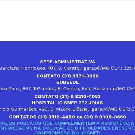
SEDE ADMINISTRATIVA
arciano Henriques, 107, B. Centro, Igarapé/MG CEP.: 325
CONTATO (31) 2571-3026
SUBSEDE
so Pena, 867, 19° andar, B. Centro, Belo Horizonte/MG CE
CONTATO (31) 9 8210-7052
HOSPITAL ICISMEP 272 JOIAS
ício Guimarães, 420, B. Madre Liliane, Igarapé/MG CEP.: 
CONTATOS (31) 3512-4400 ou (31) 9 8309-8660
VIÇOS PÚBLICOS QUE COMPLEMENTEM A ASSISTÊNCIA 
ONSORCIADOS NA SOLUÇÃO DE DIFICULDADES ENFRENTA
COMPROMISSO DO ICISMEP.