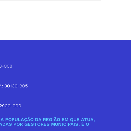
10-008
P.: 30130-905
32900-000
À POPULAÇÃO DA REGIÃO EM QUE ATUA,
DAS POR GESTORES MUNICIPAIS, É O