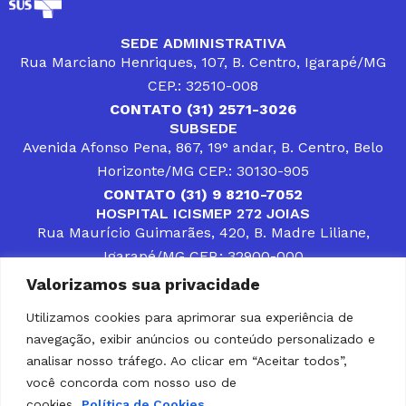
SEDE ADMINISTRATIVA
Rua Marciano Henriques, 107, B. Centro, Igarapé/MG
CEP.: 32510-008
CONTATO (31) 2571-3026
SUBSEDE
Avenida Afonso Pena, 867, 19° andar, B. Centro, Belo
Horizonte/MG CEP.: 30130-905
CONTATO (31) 9 8210-7052
HOSPITAL ICISMEP 272 JOIAS
Rua Maurício Guimarães, 420, B. Madre Liliane,
Igarapé/MG CEP.: 32900-000
CONTATOS (31) 3512-4400 ou (31) 9 8309-8660
Valorizamos sua privacidade
DESENVOLVER SOLUÇÕES, AÇÕES E SERVIÇOS
PÚBLICOS QUE COMPLEMENTEM A ASSISTÊNCIA À
Utilizamos cookies para aprimorar sua experiência de
POPULAÇÃO DA REGIÃO EM QUE ATUA, SENDO
navegação, exibir anúncios ou conteúdo personalizado e
PARCEIRO DOS MUNICÍPIOS CONSORCIADOS NA
SOLUÇÃO DE DIFICULDADES ENFRENTADAS POR
analisar nosso tráfego. Ao clicar em “Aceitar todos”,
GESTORES MUNICIPAIS, É O COMPROMISSO DO
você concorda com nosso uso de
ICISMEP.
cookies.
Política de Cookies