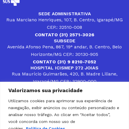
SEDE ADMINISTRATIVA
Rua Marciano Henriques, 107, B. Centro, Igarapé/MG
CEP.: 32510-008
CONTATO (31) 2571-3026
SUBSEDE
Avenida Afonso Pena, 867, 19° andar, B. Centro, Belo
Horizonte/MG CEP.: 30130-905
CONTATO (31) 9 8210-7052
HOSPITAL ICISMEP 272 JOIAS
Rua Maurício Guimarães, 420, B. Madre Liliane,
Igarapé/MG CEP.: 32900-000
CONTATOS (31) 3512-4400 ou (31) 9 8309-8660
Valorizamos sua privacidade
DESENVOLVER SOLUÇÕES, AÇÕES E SERVIÇOS
PÚBLICOS QUE COMPLEMENTEM A ASSISTÊNCIA À
Utilizamos cookies para aprimorar sua experiência de
POPULAÇÃO DA REGIÃO EM QUE ATUA, SENDO
navegação, exibir anúncios ou conteúdo personalizado e
PARCEIRO DOS MUNICÍPIOS CONSORCIADOS NA
SOLUÇÃO DE DIFICULDADES ENFRENTADAS POR
analisar nosso tráfego. Ao clicar em “Aceitar todos”,
GESTORES MUNICIPAIS, É O COMPROMISSO DO
você concorda com nosso uso de
ICISMEP.
cookies.
Política de Cookies