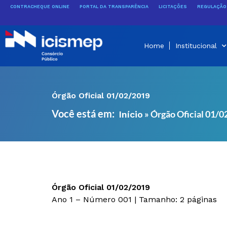
Ir
CONTRACHEQUE ONLINE
PORTAL DA TRANSPARÊNCIA
LICITAÇÕES
REGULAÇÃO 
para
o
conteúdo
Home
Institucional
Órgão Oficial 01/02/2019
Você está em:
»
Órgão Oficial 01/
Início
Órgão Oficial 01/02/2019
Ano 1 – Número 001 | Tamanho: 2 páginas