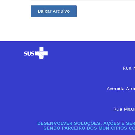
Baixar Arquivo
Rua M
Avenida Afon
Rua Maur
DESENVOLVER SOLUÇÕES, AÇÕES E SER
SENDO PARCEIRO DOS MUNICÍPIOS C