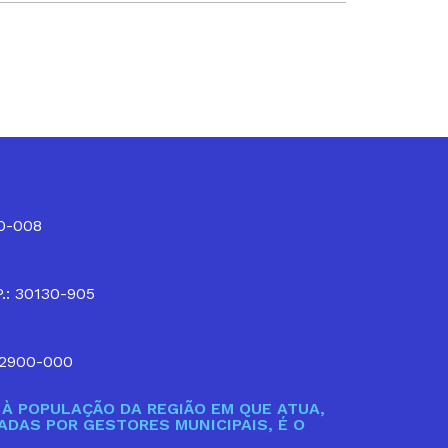
10-008
P.: 30130-905
32900-000
À POPULAÇÃO DA REGIÃO EM QUE ATUA,
DAS POR GESTORES MUNICIPAIS, É O