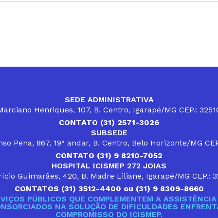
SEDE ADMINISTRATIVA
arciano Henriques, 107, B. Centro, Igarapé/MG CEP.: 325
CONTATO (31) 2571-3026
SUBSEDE
so Pena, 867, 19° andar, B. Centro, Belo Horizonte/MG CE
CONTATO (31) 9 8210-7052
HOSPITAL ICISMEP 272 JOIAS
ício Guimarães, 420, B. Madre Liliane, Igarapé/MG CEP.: 
CONTATOS (31) 3512-4400 ou (31) 9 8309-8660
VIÇOS PÚBLICOS QUE COMPLEMENTEM A ASSISTÊNCIA 
ONSORCIADOS NA SOLUÇÃO DE DIFICULDADES ENFRENTA
COMPROMISSO DO ICISMEP.