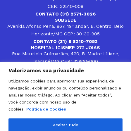
CEP.: 32510-008
CONTATO (31) 2571-3026
SUBSEDE
Avenida Afonso Pena, 867, 19° andar, B. Centro, Belo
Horizonte/MG CEP.: 30130-905
CONTATO (31) 9 8210-7052
HOSPITAL ICISMEP 272 JOIAS
Rua Maurício Guimarães, 420, B. Madre Liliane,
Igarapé/MG CEP.: 32900-000
CONTATOS (31) 3512-4400 ou (31) 9 8309-8660
Valorizamos sua privacidade
DESENVOLVER SOLUÇÕES, AÇÕES E SERVIÇOS
PÚBLICOS QUE COMPLEMENTEM A ASSISTÊNCIA À
Utilizamos cookies para aprimorar sua experiência de
POPULAÇÃO DA REGIÃO EM QUE ATUA, SENDO
navegação, exibir anúncios ou conteúdo personalizado e
PARCEIRO DOS MUNICÍPIOS CONSORCIADOS NA
SOLUÇÃO DE DIFICULDADES ENFRENTADAS POR
analisar nosso tráfego. Ao clicar em “Aceitar todos”,
GESTORES MUNICIPAIS, É O COMPROMISSO DO
você concorda com nosso uso de
ICISMEP.
cookies.
Política de Cookies
Home
Institucional
Municípios
Soluções ICISMEP
Tabelas
Diário Oficial
Portal das Parcerias
Aceitar tudo
Portal da Integridade
LGPD