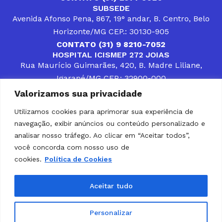
SUBSEDE
Avenida Afonso Pena, 867, 19° andar, B. Centro, Belo
Horizonte/MG CEP.: 30130-905
CONTATO (31) 9 8210-7052
HOSPITAL ICISMEP 272 JOIAS
Rua Maurício Guimarães, 420, B. Madre Liliane,
Igarapé/MG CEP.: 32900-000
CONTATOS (31) 3512-4400 ou (31) 9 8309-8660
Valorizamos sua privacidade
DESENVOLVER SOLUÇÕES, AÇÕES E SERVIÇOS
PÚBLICOS QUE COMPLEMENTEM A ASSISTÊNCIA À
Utilizamos cookies para aprimorar sua experiência de
POPULAÇÃO DA REGIÃO EM QUE ATUA, SENDO
navegação, exibir anúncios ou conteúdo personalizado e
PARCEIRO DOS MUNICÍPIOS CONSORCIADOS NA
SOLUÇÃO DE DIFICULDADES ENFRENTADAS POR
analisar nosso tráfego. Ao clicar em “Aceitar todos”,
GESTORES MUNICIPAIS, É O COMPROMISSO DO
você concorda com nosso uso de
ICISMEP.
cookies.
Política de Cookies
Home
Institucional
Municípios
Soluções ICISMEP
Tabelas
Diário Oficial
Portal das Parcerias
Aceitar tudo
Portal da Integridade
LGPD
Personalizar