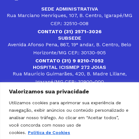
SEDE ADMINISTRATIVA
Rua Marciano Henriques, 107, B. Centro, Igarapé/MG
CEP.: 32510-008
CONTATO (31) 2571-3026
SUBSEDE
Avenida Afonso Pena, 867, 19° andar, B. Centro, Belo
Horizonte/MG CEP.: 30130-905
CONTATO (31) 9 8210-7052
HOSPITAL ICISMEP 272 JOIAS
Rua Maurício Guimarães, 420, B. Madre Liliane,
Igarapé/MG CEP.: 32900-000
CONTATOS (31) 3512-4400 ou (31) 9 8309-8660
Valorizamos sua privacidade
DESENVOLVER SOLUÇÕES, AÇÕES E SERVIÇOS
PÚBLICOS QUE COMPLEMENTEM A ASSISTÊNCIA À
Utilizamos cookies para aprimorar sua experiência de
POPULAÇÃO DA REGIÃO EM QUE ATUA, SENDO
navegação, exibir anúncios ou conteúdo personalizado e
PARCEIRO DOS MUNICÍPIOS CONSORCIADOS NA
SOLUÇÃO DE DIFICULDADES ENFRENTADAS POR
analisar nosso tráfego. Ao clicar em “Aceitar todos”,
GESTORES MUNICIPAIS, É O COMPROMISSO DO
você concorda com nosso uso de
ICISMEP.
cookies.
Política de Cookies
Home
Institucional
Municípios
Soluções ICISMEP