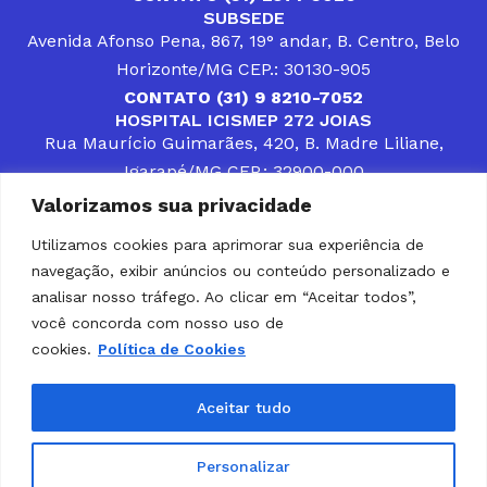
SUBSEDE
Avenida Afonso Pena, 867, 19° andar, B. Centro, Belo
Horizonte/MG CEP.: 30130-905
CONTATO (31) 9 8210-7052
HOSPITAL ICISMEP 272 JOIAS
Rua Maurício Guimarães, 420, B. Madre Liliane,
Igarapé/MG CEP.: 32900-000
CONTATOS (31) 3512-4400 ou (31) 9 8309-8660
Valorizamos sua privacidade
DESENVOLVER SOLUÇÕES, AÇÕES E SERVIÇOS
PÚBLICOS QUE COMPLEMENTEM A ASSISTÊNCIA À
Utilizamos cookies para aprimorar sua experiência de
POPULAÇÃO DA REGIÃO EM QUE ATUA, SENDO
navegação, exibir anúncios ou conteúdo personalizado e
PARCEIRO DOS MUNICÍPIOS CONSORCIADOS NA
SOLUÇÃO DE DIFICULDADES ENFRENTADAS POR
analisar nosso tráfego. Ao clicar em “Aceitar todos”,
GESTORES MUNICIPAIS, É O COMPROMISSO DO
você concorda com nosso uso de
ICISMEP.
cookies.
Política de Cookies
Home
Institucional
Municípios
Soluções ICISMEP
Tabelas
Diário Oficial
Portal das Parcerias
Aceitar tudo
Portal da Integridade
LGPD
Personalizar