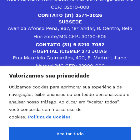
CEP.: 32510-008
CONTATO (31) 2571-3026
SUBSEDE
Avenida Afonso Pena, 867, 19° andar, B. Centro, Belo
Horizonte/MG CEP.: 30130-905
CONTATO (31) 9 8210-7052
HOSPITAL ICISMEP 272 JOIAS
Rua Maurício Guimarães, 420, B. Madre Liliane,
Igarapé/MG CEP.: 32900-000
CONTATOS (31) 3512-4400 ou (31) 9 8309-8660
Valorizamos sua privacidade
DESENVOLVER SOLUÇÕES, AÇÕES E SERVIÇOS
PÚBLICOS QUE COMPLEMENTEM A ASSISTÊNCIA À
Utilizamos cookies para aprimorar sua experiência de
POPULAÇÃO DA REGIÃO EM QUE ATUA, SENDO
navegação, exibir anúncios ou conteúdo personalizado e
PARCEIRO DOS MUNICÍPIOS CONSORCIADOS NA
SOLUÇÃO DE DIFICULDADES ENFRENTADAS POR
analisar nosso tráfego. Ao clicar em “Aceitar todos”,
GESTORES MUNICIPAIS, É O COMPROMISSO DO
você concorda com nosso uso de
ICISMEP.
cookies.
Política de Cookies
Home
Institucional
Municípios
Soluções ICISMEP
Tabelas
Diário Oficial
Portal das Parcerias
Aceitar tudo
Portal da Integridade
LGPD