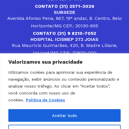
CONTATO (31) 2571-3026
SUBSEDE
Avenida Afonso Pena, 867, 19° andar, B. Centro, Belo
Horizonte/MG CEP.: 30130-905
CONTATO (31) 9 8210-7052
HOSPITAL ICISMEP 272 JOIAS
Rua Maurício Guimarães, 420, B. Madre Liliane,
Igarapé/MG CEP.: 32900-000
CONTATOS (31) 3512-4400 ou (31) 9 8309-8660
Valorizamos sua privacidade
DESENVOLVER SOLUÇÕES, AÇÕES E SERVIÇOS
PÚBLICOS QUE COMPLEMENTEM A ASSISTÊNCIA À
Utilizamos cookies para aprimorar sua experiência de
POPULAÇÃO DA REGIÃO EM QUE ATUA, SENDO
navegação, exibir anúncios ou conteúdo personalizado e
PARCEIRO DOS MUNICÍPIOS CONSORCIADOS NA
SOLUÇÃO DE DIFICULDADES ENFRENTADAS POR
analisar nosso tráfego. Ao clicar em “Aceitar todos”,
GESTORES MUNICIPAIS, É O COMPROMISSO DO
você concorda com nosso uso de
ICISMEP.
cookies.
Política de Cookies
Home
Institucional
Municípios
Soluções ICISMEP
Tabelas
Diário Oficial
Portal das Parcerias
Aceitar tudo
Portal da Integridade
LGPD