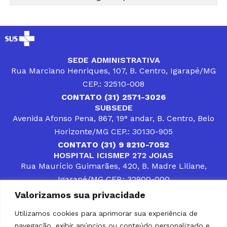
SEDE ADMINISTRATIVA
Rua Marciano Henriques, 107, B. Centro, Igarapé/MG
CEP.: 32510-008
CONTATO (31) 2571-3026
SUBSEDE
Avenida Afonso Pena, 867, 19° andar, B. Centro, Belo
Horizonte/MG CEP.: 30130-905
CONTATO (31) 9 8210-7052
HOSPITAL ICISMEP 272 JOIAS
Rua Maurício Guimarães, 420, B. Madre Liliane,
Igarapé/MG CEP.: 32900-000
CONTATOS (31) 3512-4400 ou (31) 9 8309-8660
Valorizamos sua privacidade
DESENVOLVER SOLUÇÕES, AÇÕES E SERVIÇOS
PÚBLICOS QUE COMPLEMENTEM A ASSISTÊNCIA À
Utilizamos cookies para aprimorar sua experiência de
POPULAÇÃO DA REGIÃO EM QUE ATUA, SENDO
navegação, exibir anúncios ou conteúdo personalizado e