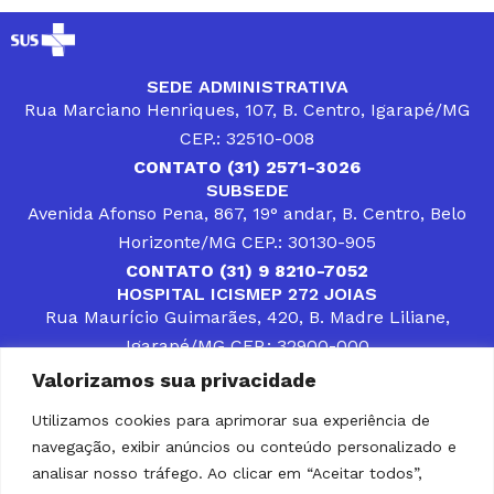
SEDE ADMINISTRATIVA
Rua Marciano Henriques, 107, B. Centro, Igarapé/MG
CEP.: 32510-008
CONTATO (31) 2571-3026
SUBSEDE
Avenida Afonso Pena, 867, 19° andar, B. Centro, Belo
Horizonte/MG CEP.: 30130-905
CONTATO (31) 9 8210-7052
HOSPITAL ICISMEP 272 JOIAS
Rua Maurício Guimarães, 420, B. Madre Liliane,
Igarapé/MG CEP.: 32900-000
CONTATOS (31) 3512-4400 ou (31) 9 8309-8660
Valorizamos sua privacidade
DESENVOLVER SOLUÇÕES, AÇÕES E SERVIÇOS
PÚBLICOS QUE COMPLEMENTEM A ASSISTÊNCIA À
Utilizamos cookies para aprimorar sua experiência de
POPULAÇÃO DA REGIÃO EM QUE ATUA, SENDO
navegação, exibir anúncios ou conteúdo personalizado e
PARCEIRO DOS MUNICÍPIOS CONSORCIADOS NA
SOLUÇÃO DE DIFICULDADES ENFRENTADAS POR
analisar nosso tráfego. Ao clicar em “Aceitar todos”,
GESTORES MUNICIPAIS, É O COMPROMISSO DO