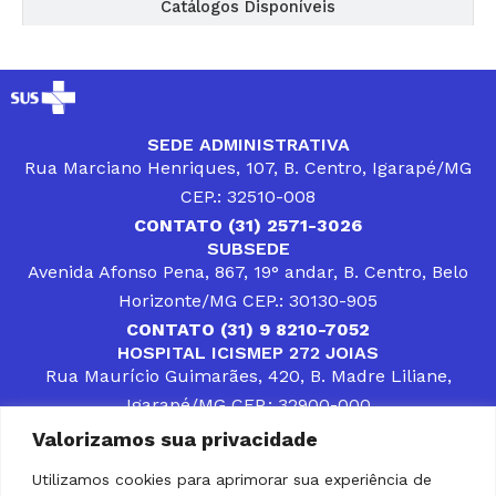
Catálogos Disponíveis
SEDE ADMINISTRATIVA
Rua Marciano Henriques, 107, B. Centro, Igarapé/MG
CEP.: 32510-008
CONTATO (31) 2571-3026
SUBSEDE
Avenida Afonso Pena, 867, 19° andar, B. Centro, Belo
Horizonte/MG CEP.: 30130-905
CONTATO (31) 9 8210-7052
HOSPITAL ICISMEP 272 JOIAS
Rua Maurício Guimarães, 420, B. Madre Liliane,
Igarapé/MG CEP.: 32900-000
CONTATOS (31) 3512-4400 ou (31) 9 8309-8660
Valorizamos sua privacidade
DESENVOLVER SOLUÇÕES, AÇÕES E SERVIÇOS
PÚBLICOS QUE COMPLEMENTEM A ASSISTÊNCIA À
Utilizamos cookies para aprimorar sua experiência de
POPULAÇÃO DA REGIÃO EM QUE ATUA, SENDO