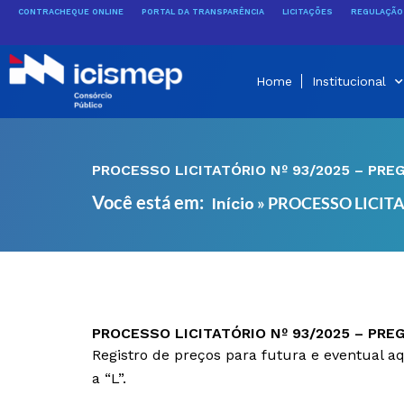
Ir
CONTRACHEQUE ONLINE
PORTAL DA TRANSPARÊNCIA
LICITAÇÕES
REGULAÇÃO 
para
o
conteúdo
Home
Institucional
PROCESSO LICITATÓRIO Nº 93/2025 – PRE
Você está em:
»
PROCESSO LICITA
Início
PROCESSO LICITATÓRIO Nº 93/2025 – PRE
Registro de preços para futura e eventual a
a “L”.