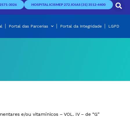
2571-3026
HOSPITAL ICISMEP 272 JOIAS (31) 3512-4400
al
Portal das Parcerias
Portal da Integridade
LGPD
mentares e/ou vitamínicos – VOL. IV – de “G”