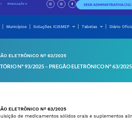
I
I
F
n
n
a
I
REGULAÇÃO II
SEDE ADMINISTRATIVA (31) 
s
s
c
t
t
e
a
a
b
g
g
o
r
r
o
a
a
k
m
m
-
f
Municípios
Soluções ICISMEP
Tabelas
Diário Ofici
GÃO ELETRÔNICO Nº 63/2025
TÓRIO Nº 93/2025 – PREGÃO ELETRÔNICO Nº 63/2025
GÃO ELETRÔNICO Nº 63/2025
quisição de medicamentos sólidos orais e suplementos ali