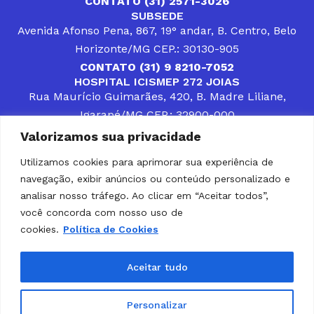
CONTATO (31) 2571-3026
SUBSEDE
Avenida Afonso Pena, 867, 19° andar, B. Centro, Belo
Horizonte/MG CEP.: 30130-905
CONTATO (31) 9 8210-7052
HOSPITAL ICISMEP 272 JOIAS
Rua Maurício Guimarães, 420, B. Madre Liliane,
Igarapé/MG CEP.: 32900-000
CONTATOS (31) 3512-4400 ou (31) 9 8309-8660
Valorizamos sua privacidade
DESENVOLVER SOLUÇÕES, AÇÕES E SERVIÇOS
PÚBLICOS QUE COMPLEMENTEM A ASSISTÊNCIA À
Utilizamos cookies para aprimorar sua experiência de
POPULAÇÃO DA REGIÃO EM QUE ATUA, SENDO
navegação, exibir anúncios ou conteúdo personalizado e
PARCEIRO DOS MUNICÍPIOS CONSORCIADOS NA
SOLUÇÃO DE DIFICULDADES ENFRENTADAS POR
analisar nosso tráfego. Ao clicar em “Aceitar todos”,
GESTORES MUNICIPAIS, É O COMPROMISSO DO
você concorda com nosso uso de
ICISMEP.
cookies.
Política de Cookies
Home
Institucional
Municípios
Soluções ICISMEP
Tabelas
Diário Oficial
Portal das Parcerias
Aceitar tudo
Portal da Integridade
LGPD
Personalizar