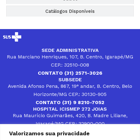
Catálogos Disponíveis
SEDE ADMINISTRATIVA
Rua Marciano Henriques, 107, B. Centro, Igarapé/MG
CEP.: 32510-008
CONTATO (31) 2571-3026
SUBSEDE
Avenida Afonso Pena, 867, 19° andar, B. Centro, Belo
Horizonte/MG CEP.: 30130-905
CONTATO (31) 9 8210-7052
HOSPITAL ICISMEP 272 JOIAS
Rua Maurício Guimarães, 420, B. Madre Liliane,
Igarapé/MG CEP.: 32900-000
CONTATOS (31) 3512-4400 ou (31) 9 8309-8660
Valorizamos sua privacidade
DESENVOLVER SOLUÇÕES, AÇÕES E SERVIÇOS