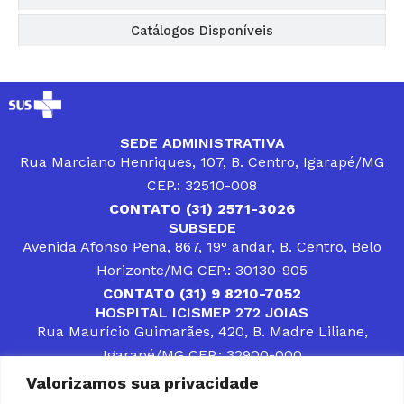
Catálogos Disponíveis
SEDE ADMINISTRATIVA
Rua Marciano Henriques, 107, B. Centro, Igarapé/MG
CEP.: 32510-008
CONTATO (31) 2571-3026
SUBSEDE
Avenida Afonso Pena, 867, 19° andar, B. Centro, Belo
Horizonte/MG CEP.: 30130-905
CONTATO (31) 9 8210-7052
HOSPITAL ICISMEP 272 JOIAS
Rua Maurício Guimarães, 420, B. Madre Liliane,
Igarapé/MG CEP.: 32900-000
CONTATOS (31) 3512-4400 ou (31) 9 8309-8660
Valorizamos sua privacidade
DESENVOLVER SOLUÇÕES, AÇÕES E SERVIÇOS