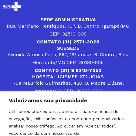
SEDE ADMINISTRATIVA
Rua Marciano Henriques, 107, B. Centro, Igarapé/MG
CEP.: 32510-008
CONTATO (31) 2571-3026
SUBSEDE
Avenida Afonso Pena, 867, 19° andar, B. Centro, Belo
Horizonte/MG CEP.: 30130-905
CONTATO (31) 9 8210-7052
HOSPITAL ICISMEP 272 JOIAS
Rua Maurício Guimarães, 420, B. Madre Liliane,
Igarapé/MG CEP.: 32900-000
CONTATOS (31) 3512-4400 ou (31) 9 8309-8660
Valorizamos sua privacidade
DESENVOLVER SOLUÇÕES, AÇÕES E SERVIÇOS
PÚBLICOS QUE COMPLEMENTEM A ASSISTÊNCIA À
Utilizamos cookies para aprimorar sua experiência de
POPULAÇÃO DA REGIÃO EM QUE ATUA, SENDO
navegação, exibir anúncios ou conteúdo personalizado e
PARCEIRO DOS MUNICÍPIOS CONSORCIADOS NA
SOLUÇÃO DE DIFICULDADES ENFRENTADAS POR
analisar nosso tráfego. Ao clicar em “Aceitar todos”,
GESTORES MUNICIPAIS, É O COMPROMISSO DO
você concorda com nosso uso de
ICISMEP.