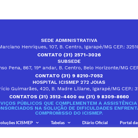
SEDE ADMINISTRATIVA
arciano Henriques, 107, B. Centro, Igarapé/MG CEP.: 325
CONTATO (31) 2571-3026
SUBSEDE
so Pena, 867, 19° andar, B. Centro, Belo Horizonte/MG CE
CONTATO (31) 9 8210-7052
HOSPITAL ICISMEP 272 JOIAS
ício Guimarães, 420, B. Madre Liliane, Igarapé/MG CEP.: 
CONTATOS (31) 3512-4400 ou (31) 9 8309-8660
VIÇOS PÚBLICOS QUE COMPLEMENTEM A ASSISTÊNCIA 
ONSORCIADOS NA SOLUÇÃO DE DIFICULDADES ENFRENTA
COMPROMISSO DO ICISMEP.
oluções ICISMEP
Tabelas
Diário Oficial
Portal da