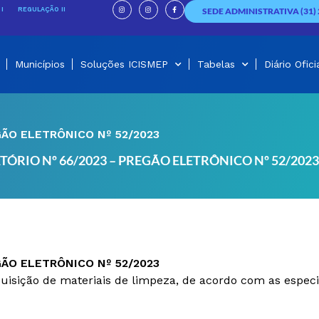
I
I
F
n
n
a
I
REGULAÇÃO II
SEDE ADMINISTRATIVA (31) 
s
s
c
t
t
e
a
a
b
g
g
o
r
r
o
a
a
k
m
m
-
f
Municípios
Soluções ICISMEP
Tabelas
Diário Ofici
GÃO ELETRÔNICO Nº 52/2023
TÓRIO Nº 66/2023 – PREGÃO ELETRÔNICO Nº 52/2023
GÃO ELETRÔNICO Nº 52/2023
quisição de materiais de limpeza, de acordo com as espec