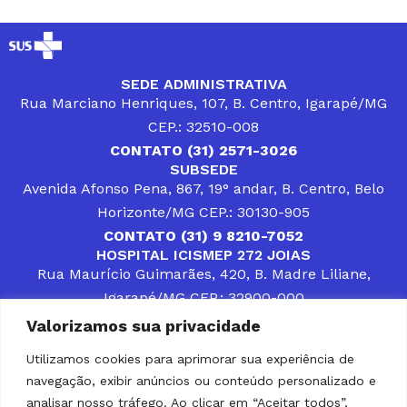
SEDE ADMINISTRATIVA
Rua Marciano Henriques, 107, B. Centro, Igarapé/MG
CEP.: 32510-008
CONTATO (31) 2571-3026
SUBSEDE
Avenida Afonso Pena, 867, 19° andar, B. Centro, Belo
Horizonte/MG CEP.: 30130-905
CONTATO (31) 9 8210-7052
HOSPITAL ICISMEP 272 JOIAS
Rua Maurício Guimarães, 420, B. Madre Liliane,
Igarapé/MG CEP.: 32900-000
CONTATOS (31) 3512-4400 ou (31) 9 8309-8660
Valorizamos sua privacidade
DESENVOLVER SOLUÇÕES, AÇÕES E SERVIÇOS
PÚBLICOS QUE COMPLEMENTEM A ASSISTÊNCIA À
Utilizamos cookies para aprimorar sua experiência de
POPULAÇÃO DA REGIÃO EM QUE ATUA, SENDO
navegação, exibir anúncios ou conteúdo personalizado e
PARCEIRO DOS MUNICÍPIOS CONSORCIADOS NA
SOLUÇÃO DE DIFICULDADES ENFRENTADAS POR
analisar nosso tráfego. Ao clicar em “Aceitar todos”,