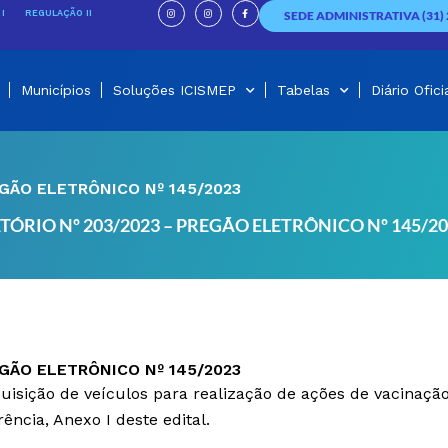
I
I
F
n
n
a
I
REGULAÇÃO II
SEDE ADMINISTRATIVA (31) 
s
s
c
t
t
e
a
a
b
g
g
o
r
r
o
a
a
k
m
m
-
f
Municípios
Soluções ICISMEP
Tabelas
Diário Ofici
EGÃO ELETRÔNICO Nº 145/2023
TÓRIO Nº 203/2023 – PREGÃO ELETRÔNICO Nº 145/2
EGÃO ELETRÔNICO Nº 145/2023
quisição de veículos para realização de ações de vacinaç
ncia, Anexo I deste edital.