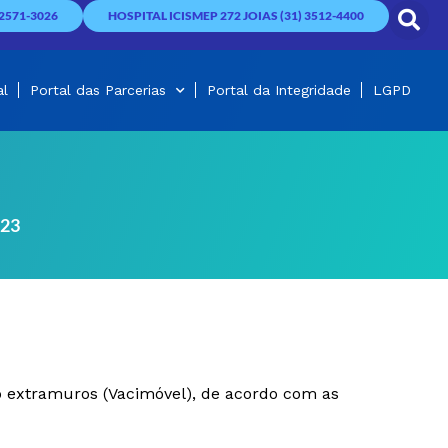
2571-3026
HOSPITAL ICISMEP 272 JOIAS (31) 3512-4400
al
Portal das Parcerias
Portal da Integridade
LGPD
023
ão extramuros (Vacimóvel), de acordo com as