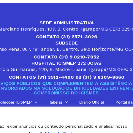
SEDE ADMINISTRATIVA
arciano Henriques, 107, B. Centro, Igarapé/MG CEP.: 325
CONTATO (31) 2571-3026
SUBSEDE
so Pena, 867, 19° andar, B. Centro, Belo Horizonte/MG CE
CONTATO (31) 9 8210-7052
HOSPITAL ICISMEP 272 JOIAS
ício Guimarães, 420, B. Madre Liliane, Igarapé/MG CEP.: 
CONTATOS (31) 3512-4400 ou (31) 9 8309-8660
VIÇOS PÚBLICOS QUE COMPLEMENTEM A ASSISTÊNCIA 
ONSORCIADOS NA SOLUÇÃO DE DIFICULDADES ENFRENTA
COMPROMISSO DO ICISMEP.
oluções ICISMEP
Tabelas
Diário Oficial
Portal da
ão, exibir anúncios ou conteúdo personalizado e analisar nosso