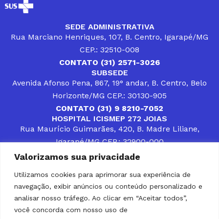
SEDE ADMINISTRATIVA
Rua Marciano Henriques, 107, B. Centro, Igarapé/MG
CEP.: 32510-008
CONTATO (31) 2571-3026
SUBSEDE
Avenida Afonso Pena, 867, 19° andar, B. Centro, Belo
Horizonte/MG CEP.: 30130-905
CONTATO (31) 9 8210-7052
HOSPITAL ICISMEP 272 JOIAS
Rua Maurício Guimarães, 420, B. Madre Liliane,
Igarapé/MG CEP.: 32900-000
CONTATOS (31) 3512-4400 ou (31) 9 8309-8660
Valorizamos sua privacidade
DESENVOLVER SOLUÇÕES, AÇÕES E SERVIÇOS
PÚBLICOS QUE COMPLEMENTEM A ASSISTÊNCIA À
Utilizamos cookies para aprimorar sua experiência de
POPULAÇÃO DA REGIÃO EM QUE ATUA, SENDO
navegação, exibir anúncios ou conteúdo personalizado e
PARCEIRO DOS MUNICÍPIOS CONSORCIADOS NA
SOLUÇÃO DE DIFICULDADES ENFRENTADAS POR
analisar nosso tráfego. Ao clicar em “Aceitar todos”,
GESTORES MUNICIPAIS, É O COMPROMISSO DO
você concorda com nosso uso de
ICISMEP.