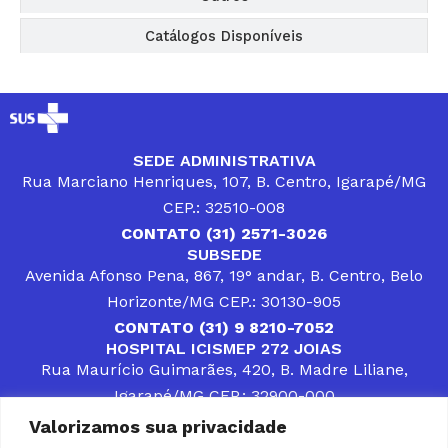
Catálogos Disponíveis
SEDE ADMINISTRATIVA
Rua Marciano Henriques, 107, B. Centro, Igarapé/MG
CEP.: 32510-008
CONTATO (31) 2571-3026
SUBSEDE
Avenida Afonso Pena, 867, 19° andar, B. Centro, Belo
Horizonte/MG CEP.: 30130-905
CONTATO (31) 9 8210-7052
HOSPITAL ICISMEP 272 JOIAS
Rua Maurício Guimarães, 420, B. Madre Liliane,
Igarapé/MG CEP.: 32900-000
CONTATOS (31) 3512-4400 ou (31) 9 8309-8660
Valorizamos sua privacidade
DESENVOLVER SOLUÇÕES, AÇÕES E SERVIÇOS