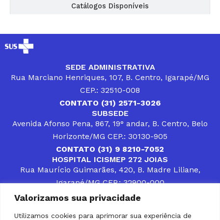
Catálogos Disponíveis
SEDE ADMINISTRATIVA
Rua Marciano Henriques, 107, B. Centro, Igarapé/MG
CEP.: 32510-008
CONTATO (31) 2571-3026
SUBSEDE
Avenida Afonso Pena, 867, 19° andar, B. Centro, Belo
Horizonte/MG CEP.: 30130-905
CONTATO (31) 9 8210-7052
HOSPITAL ICISMEP 272 JOIAS
Rua Maurício Guimarães, 420, B. Madre Liliane,
Igarapé/MG CEP.: 32900-000
CONTATOS (31) 3512-4400 ou (31) 9 8309-8660
Valorizamos sua privacidade
DESENVOLVER SOLUÇÕES, AÇÕES E SERVIÇOS
PÚBLICOS QUE COMPLEMENTEM A ASSISTÊNCIA À
Utilizamos cookies para aprimorar sua experiência de