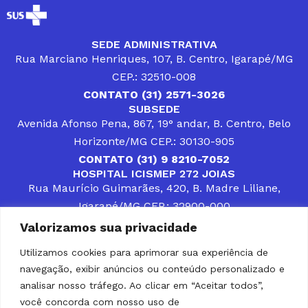
SEDE ADMINISTRATIVA
Rua Marciano Henriques, 107, B. Centro, Igarapé/MG
CEP.: 32510-008
CONTATO (31) 2571-3026
SUBSEDE
Avenida Afonso Pena, 867, 19° andar, B. Centro, Belo
Horizonte/MG CEP.: 30130-905
CONTATO (31) 9 8210-7052
HOSPITAL ICISMEP 272 JOIAS
Rua Maurício Guimarães, 420, B. Madre Liliane,
Igarapé/MG CEP.: 32900-000
CONTATOS (31) 3512-4400 ou (31) 9 8309-8660
Valorizamos sua privacidade
DESENVOLVER SOLUÇÕES, AÇÕES E SERVIÇOS
PÚBLICOS QUE COMPLEMENTEM A ASSISTÊNCIA À
Utilizamos cookies para aprimorar sua experiência de
POPULAÇÃO DA REGIÃO EM QUE ATUA, SENDO
navegação, exibir anúncios ou conteúdo personalizado e
PARCEIRO DOS MUNICÍPIOS CONSORCIADOS NA
SOLUÇÃO DE DIFICULDADES ENFRENTADAS POR
analisar nosso tráfego. Ao clicar em “Aceitar todos”,
GESTORES MUNICIPAIS, É O COMPROMISSO DO
você concorda com nosso uso de
ICISMEP.