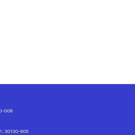
10-008
P.: 30130-905