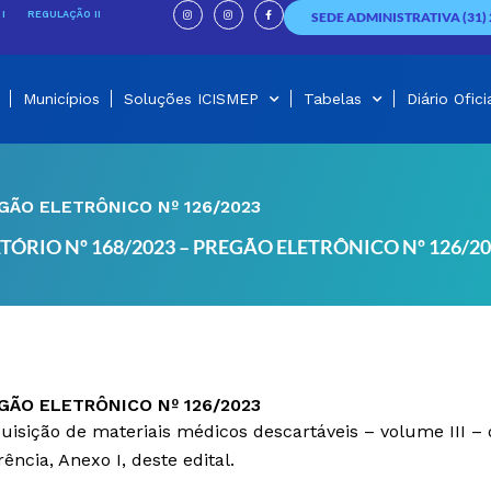
I
I
F
n
n
a
I
REGULAÇÃO II
SEDE ADMINISTRATIVA (31) 
s
s
c
t
t
e
a
a
b
g
g
o
r
r
o
a
a
k
m
m
-
f
Municípios
Soluções ICISMEP
Tabelas
Diário Ofici
EGÃO ELETRÔNICO Nº 126/2023
TÓRIO Nº 168/2023 – PREGÃO ELETRÔNICO Nº 126/2
EGÃO ELETRÔNICO Nº 126/2023
uisição de materiais médicos descartáveis – volume III – 
ncia, Anexo I, deste edital.