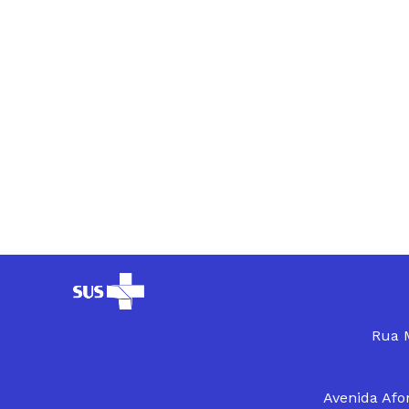
Rua M
Avenida Afon