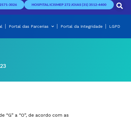
2571-3026
HOSPITAL ICISMEP 272 JOIAS (31) 3512-4400
al
Portal das Parcerias
Portal da Integridade
LGPD
023
de “G” a “O”, de acordo com as