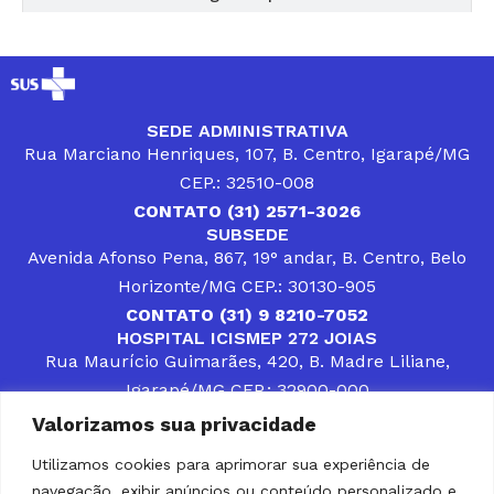
SEDE ADMINISTRATIVA
Rua Marciano Henriques, 107, B. Centro, Igarapé/MG
CEP.: 32510-008
CONTATO (31) 2571-3026
SUBSEDE
Avenida Afonso Pena, 867, 19° andar, B. Centro, Belo
Horizonte/MG CEP.: 30130-905
CONTATO (31) 9 8210-7052
HOSPITAL ICISMEP 272 JOIAS
Rua Maurício Guimarães, 420, B. Madre Liliane,
Igarapé/MG CEP.: 32900-000
CONTATOS (31) 3512-4400 ou (31) 9 8309-8660
Valorizamos sua privacidade
DESENVOLVER SOLUÇÕES, AÇÕES E SERVIÇOS
PÚBLICOS QUE COMPLEMENTEM A ASSISTÊNCIA À
Utilizamos cookies para aprimorar sua experiência de
POPULAÇÃO DA REGIÃO EM QUE ATUA, SENDO
navegação, exibir anúncios ou conteúdo personalizado e