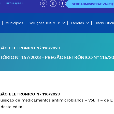
I
I
F
n
n
a
I
REGULAÇÃO II
SEDE ADMINISTRATIVA (31) 
s
s
c
t
t
e
a
a
b
g
g
o
r
r
o
a
a
k
m
m
-
f
Municípios
Soluções ICISMEP
Tabelas
Diário Ofici
GÃO ELETRÔNICO Nº 116/2023
TÓRIO Nº 157/2023 – PREGÃO ELETRÔNICO Nº 116/2
GÃO ELETRÔNICO Nº 116/2023
quisição de medicamentos antimicrobianos – Vol. II – de E
deste edital.