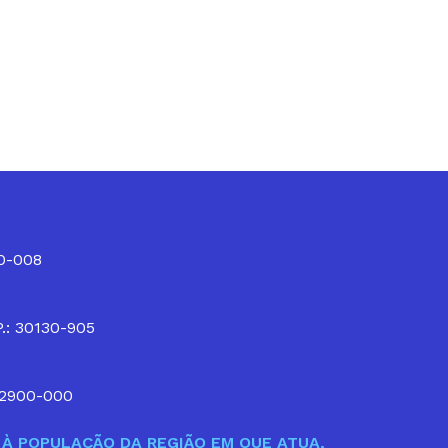
10-008
P.: 30130-905
32900-000
À POPULAÇÃO DA REGIÃO EM QUE ATUA,