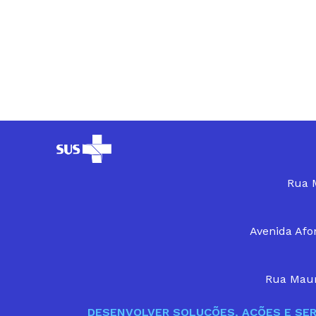
Rua M
Avenida Afon
Rua Maur
DESENVOLVER SOLUÇÕES, AÇÕES E SER