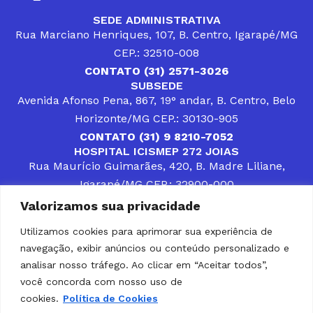
SEDE ADMINISTRATIVA
Rua Marciano Henriques, 107, B. Centro, Igarapé/MG
CEP.: 32510-008
CONTATO (31) 2571-3026
SUBSEDE
Avenida Afonso Pena, 867, 19° andar, B. Centro, Belo
Horizonte/MG CEP.: 30130-905
CONTATO (31) 9 8210-7052
HOSPITAL ICISMEP 272 JOIAS
Rua Maurício Guimarães, 420, B. Madre Liliane,
Igarapé/MG CEP.: 32900-000
CONTATOS (31) 3512-4400 ou (31) 9 8309-8660
Valorizamos sua privacidade
DESENVOLVER SOLUÇÕES, AÇÕES E SERVIÇOS
PÚBLICOS QUE COMPLEMENTEM A ASSISTÊNCIA À
Utilizamos cookies para aprimorar sua experiência de
POPULAÇÃO DA REGIÃO EM QUE ATUA, SENDO
navegação, exibir anúncios ou conteúdo personalizado e
PARCEIRO DOS MUNICÍPIOS CONSORCIADOS NA
SOLUÇÃO DE DIFICULDADES ENFRENTADAS POR
analisar nosso tráfego. Ao clicar em “Aceitar todos”,
GESTORES MUNICIPAIS, É O COMPROMISSO DO
você concorda com nosso uso de
ICISMEP.
cookies.
Política de Cookies
Home
Institucional
Municípios
Soluções ICISMEP