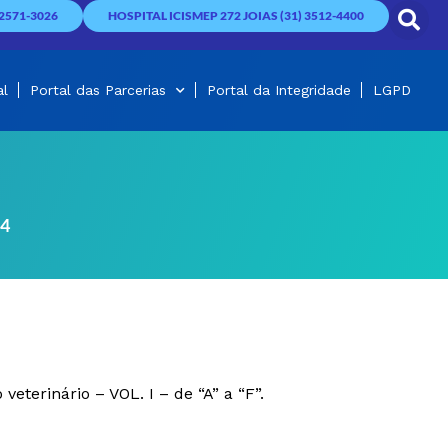
2571-3026
HOSPITAL ICISMEP 272 JOIAS (31) 3512-4400
al
Portal das Parcerias
Portal da Integridade
LGPD
24
terinário – VOL. I – de “A” a “F”.