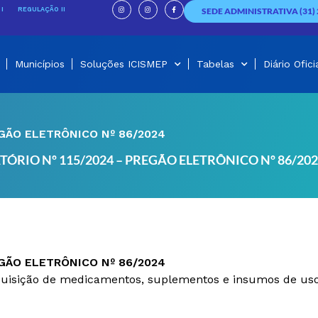
I
I
F
n
n
a
I
REGULAÇÃO II
SEDE ADMINISTRATIVA (31) 
s
s
c
t
t
e
a
a
b
g
g
o
r
r
o
a
a
k
m
m
-
f
Municípios
Soluções ICISMEP
Tabelas
Diário Ofici
EGÃO ELETRÔNICO Nº 86/2024
TÓRIO Nº 115/2024 – PREGÃO ELETRÔNICO Nº 86/20
EGÃO ELETRÔNICO Nº 86/2024
quisição de medicamentos, suplementos e insumos de uso ve