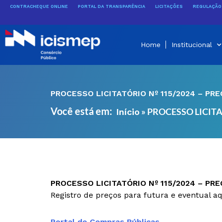
Ir
CONTRACHEQUE ONLINE
PORTAL DA TRANSPARÊNCIA
LICITAÇÕES
REGULAÇÃO 
para
o
conteúdo
Home
Institucional
PROCESSO LICITATÓRIO Nº 115/2024 – PR
Você está em:
»
PROCESSO LICITA
Início
PROCESSO LICITATÓRIO Nº 115/2024 – PR
Registro de preços para futura e eventual a
Portal de Compras Públicas