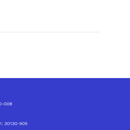
10-008
P.: 30130-905