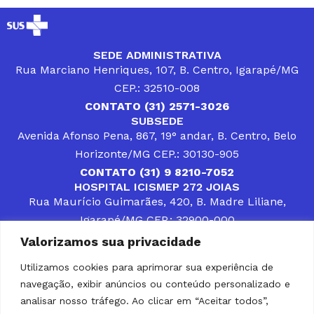
SEDE ADMINISTRATIVA
Rua Marciano Henriques, 107, B. Centro, Igarapé/MG
CEP.: 32510-008
CONTATO (31) 2571-3026
SUBSEDE
Avenida Afonso Pena, 867, 19° andar, B. Centro, Belo
Horizonte/MG CEP.: 30130-905
CONTATO (31) 9 8210-7052
HOSPITAL ICISMEP 272 JOIAS
Rua Maurício Guimarães, 420, B. Madre Liliane,
Igarapé/MG CEP.: 32900-000
CONTATOS (31) 3512-4400 ou (31) 9 8309-8660
Valorizamos sua privacidade
DESENVOLVER SOLUÇÕES, AÇÕES E SERVIÇOS
PÚBLICOS QUE COMPLEMENTEM A ASSISTÊNCIA À
Utilizamos cookies para aprimorar sua experiência de
POPULAÇÃO DA REGIÃO EM QUE ATUA, SENDO
navegação, exibir anúncios ou conteúdo personalizado e
PARCEIRO DOS MUNICÍPIOS CONSORCIADOS NA
SOLUÇÃO DE DIFICULDADES ENFRENTADAS POR
analisar nosso tráfego. Ao clicar em “Aceitar todos”,
GESTORES MUNICIPAIS, É O COMPROMISSO DO