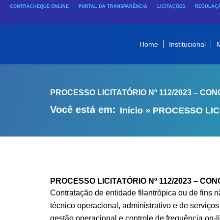
Ir
CONTRACHEQUE ONLINE
PORTAL DA TRANSPARÊNCIA
LICITAÇÕES
REGULAÇÃ
para
o
conteúdo
Home
Institucional
M
PROCESSO LICITATÓRIO Nº 112/2023 – CON
Você está em:
Início
»
PROCESSO LICI
PROCESSO LICITATÓRIO Nº 112/2023 – CON
Contratação de entidade filantrópica ou de fins
técnico operacional, administrativo e de serviç
gestão operacional e controle de frequência on-l