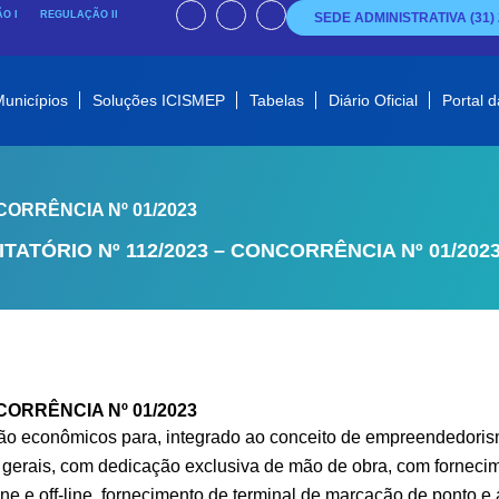
I
I
F
n
n
a
O I
REGULAÇÃO II
SEDE ADMINISTRATIVA (31) 
s
s
c
t
t
e
a
a
b
g
g
o
r
r
o
a
a
k
m
m
-
f
unicípios
Soluções ICISMEP
Tabelas
Diário Oficial
Portal d
CORRÊNCIA Nº 01/2023
TATÓRIO Nº 112/2023 – CONCORRÊNCIA Nº 01/202
CORRÊNCIA Nº 01/2023
 não econômicos para, integrado ao conceito de empreendedorism
os gerais, com dedicação exclusiva de mão de obra, com fornec
ine e off-line, fornecimento de terminal de marcação de ponto e