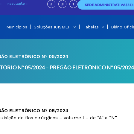
I
I
F
n
n
a
I
REGULAÇÃO II
SEDE ADMINISTRATIVA (31) 
s
s
c
t
t
e
a
a
b
g
g
o
r
r
o
a
a
k
m
m
-
f
Municípios
Soluções ICISMEP
Tabelas
Diário Ofici
GÃO ELETRÔNICO Nº 05/2024
TÓRIO Nº 05/2024 – PREGÃO ELETRÔNICO Nº 05/2024
GÃO ELETRÔNICO Nº 05/2024
isição de fios cirúrgicos – volume I – de “A” a “N”.