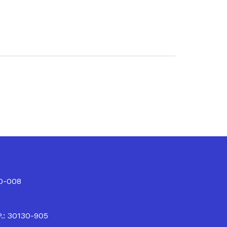
10-008
P.: 30130-905