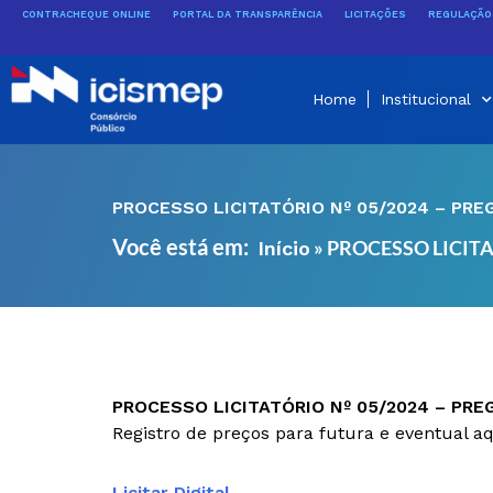
Ir
CONTRACHEQUE ONLINE
PORTAL DA TRANSPARÊNCIA
LICITAÇÕES
REGULAÇÃO 
para
o
conteúdo
Home
Institucional
PROCESSO LICITATÓRIO Nº 05/2024 – PRE
Você está em:
»
PROCESSO LICITA
Início
PROCESSO LICITATÓRIO Nº 05/2024 – PRE
Registro de preços para futura e eventual aqu
Licitar Digital