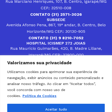
Rua Marciano Henriques, 107, B. Centro, Igarapé/MG
CEP.: 32510-008
CONTATO (31) 2571-3026
SUBSEDE
Avenida Afonso Pena, 867, 19° andar, B. Centro, Belo
Horizonte/MG CEP.: 30130-905
CONTATO (31) 9 8210-7052
HOSPITAL ICISMEP 272 JOIAS
Rua Maurício Guimarães, 420, B. Madre Liliane,
Igarapé/MG CEP.: 32900-000
CONTATOS (31) 3512-4400 ou (31) 9 8309-8660
Valorizamos sua privacidade
DESENVOLVER SOLUÇÕES, AÇÕES E SERVIÇOS
PÚBLICOS QUE COMPLEMENTEM A ASSISTÊNCIA À
Utilizamos cookies para aprimorar sua experiência de
POPULAÇÃO DA REGIÃO EM QUE ATUA, SENDO
navegação, exibir anúncios ou conteúdo personalizado e
PARCEIRO DOS MUNICÍPIOS CONSORCIADOS NA
SOLUÇÃO DE DIFICULDADES ENFRENTADAS POR
analisar nosso tráfego. Ao clicar em “Aceitar todos”,
GESTORES MUNICIPAIS, É O COMPROMISSO DO
você concorda com nosso uso de
ICISMEP.
cookies.
Política de Cookies
Home
Institucional
Municípios
Soluções ICISMEP
Tabelas
Diário Oficial
Portal das Parcerias
Aceitar tudo