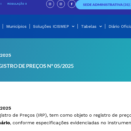
I
I
F
n
n
a
I
REGULAÇÃO II
SEDE ADMINISTRATIVA (31) 
s
s
c
t
t
e
a
a
b
g
g
o
r
r
o
a
a
k
m
m
-
f
Municípios
Soluções ICISMEP
Tabelas
Diário Ofici
/2025
ISTRO DE PREÇOS Nº 05/2025
/2025
stro de Preços (IRP), tem como objeto o registro de preço
nário
, conforme especificações evidenciadas no instrumen