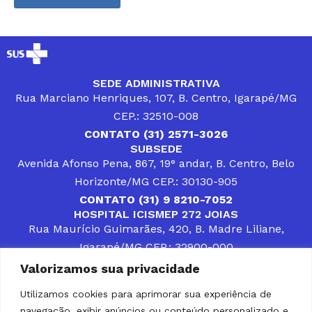
SEDE ADMINISTRATIVA
Rua Marciano Henriques, 107, B. Centro, Igarapé/MG
CEP.: 32510-008
CONTATO (31) 2571-3026
SUBSEDE
Avenida Afonso Pena, 867, 19° andar, B. Centro, Belo
Horizonte/MG CEP.: 30130-905
CONTATO (31) 9 8210-7052
HOSPITAL ICISMEP 272 JOIAS
Rua Maurício Guimarães, 420, B. Madre Liliane,
Igarapé/MG CEP.: 32900-000
CONTATOS (31) 3512-4400 ou (31) 9 8309-8660
Valorizamos sua privacidade
DESENVOLVER SOLUÇÕES, AÇÕES E SERVIÇOS
PÚBLICOS QUE COMPLEMENTEM A ASSISTÊNCIA À
Utilizamos cookies para aprimorar sua experiência de
POPULAÇÃO DA REGIÃO EM QUE ATUA, SENDO
navegação, exibir anúncios ou conteúdo personalizado e