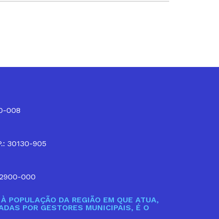
10-008
P.: 30130-905
32900-000
À POPULAÇÃO DA REGIÃO EM QUE ATUA,
DAS POR GESTORES MUNICIPAIS, É O