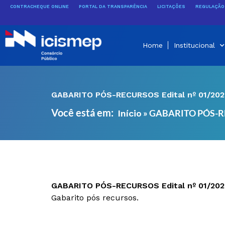
Ir
CONTRACHEQUE ONLINE
PORTAL DA TRANSPARÊNCIA
LICITAÇÕES
REGULAÇÃO 
para
o
conteúdo
Home
Institucional
GABARITO PÓS-RECURSOS Edital nº 01/202
Você está em:
»
GABARITO PÓS-REC
Início
GABARITO PÓS-RECURSOS Edital nº 01/202
Gabarito pós recursos.