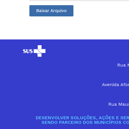
Baixar Arquivo
Rua M
Avenida Afon
Rua Maur
DESENVOLVER SOLUÇÕES, AÇÕES E SER
SENDO PARCEIRO DOS MUNICÍPIOS C