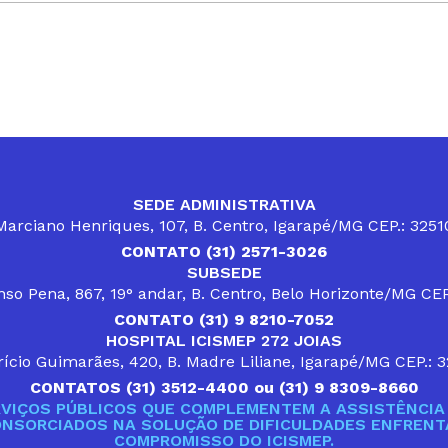
SEDE ADMINISTRATIVA
arciano Henriques, 107, B. Centro, Igarapé/MG CEP.: 325
CONTATO (31) 2571-3026
SUBSEDE
so Pena, 867, 19° andar, B. Centro, Belo Horizonte/MG CE
CONTATO (31) 9 8210-7052
HOSPITAL ICISMEP 272 JOIAS
ício Guimarães, 420, B. Madre Liliane, Igarapé/MG CEP.: 
CONTATOS (31) 3512-4400 ou (31) 9 8309-8660
VIÇOS PÚBLICOS QUE COMPLEMENTEM A ASSISTÊNCIA 
ONSORCIADOS NA SOLUÇÃO DE DIFICULDADES ENFRENTA
COMPROMISSO DO ICISMEP.