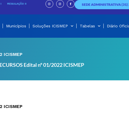
I
I
F
n
n
a
I
REGULAÇÃO II
SEDE ADMINISTRATIVA (31) 
s
s
c
t
t
e
a
a
b
g
g
o
r
r
o
a
a
k
m
m
-
f
Municípios
Soluções ICISMEP
Tabelas
Diário Ofici
2 ICISMEP
URSOS Edital nº 01/2022 ICISMEP
2 ICISMEP