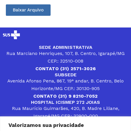
Baixar Arquivo
SEDE ADMINISTRATIVA
Rua Marciano Henriques, 107, B. Centro, Igarapé/MG
CEP.: 32510-008
CONTATO (31) 2571-3026
SUBSEDE
Avenida Afonso Pena, 867, 19° andar, B. Centro, Belo
Horizonte/MG CEP.: 30130-905
CONTATO (31) 9 8210-7052
HOSPITAL ICISMEP 272 JOIAS
Rua Maurício Guimarães, 420, B. Madre Liliane,
Igarapé/MG CEP.: 32900-000
CONTATOS (31) 3512-4400 ou (31) 9 8309-8660
Valorizamos sua privacidade
DESENVOLVER SOLUÇÕES, AÇÕES E SERVIÇOS