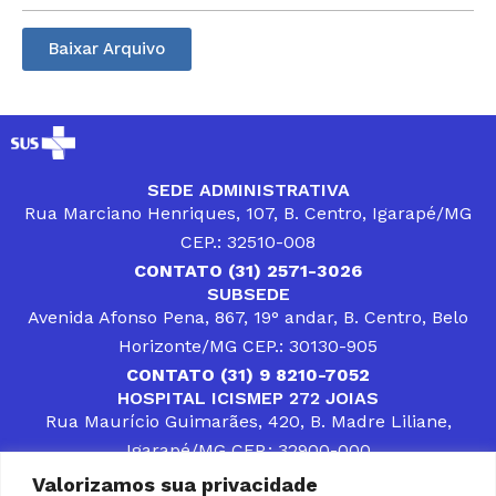
Baixar Arquivo
SEDE ADMINISTRATIVA
Rua Marciano Henriques, 107, B. Centro, Igarapé/MG
CEP.: 32510-008
CONTATO (31) 2571-3026
SUBSEDE
Avenida Afonso Pena, 867, 19° andar, B. Centro, Belo
Horizonte/MG CEP.: 30130-905
CONTATO (31) 9 8210-7052
HOSPITAL ICISMEP 272 JOIAS
Rua Maurício Guimarães, 420, B. Madre Liliane,
Igarapé/MG CEP.: 32900-000
CONTATOS (31) 3512-4400 ou (31) 9 8309-8660
Valorizamos sua privacidade