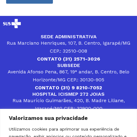
SEDE ADMINISTRATIVA
Rua Marciano Henriques, 107, B. Centro, Igarapé/MG
CEP.: 32510-008
CONTATO (31) 2571-3026
SUBSEDE
Avenida Afonso Pena, 867, 19° andar, B. Centro, Belo
Horizonte/MG CEP.: 30130-905
CONTATO (31) 9 8210-7052
HOSPITAL ICISMEP 272 JOIAS
Rua Maurício Guimarães, 420, B. Madre Liliane,
Igarapé/MG CEP.: 32900-000
CONTATOS (31) 3512-4400 ou (31) 9 8309-8660
Valorizamos sua privacidade
DESENVOLVER SOLUÇÕES, AÇÕES E SERVIÇOS
PÚBLICOS QUE COMPLEMENTEM A ASSISTÊNCIA À
Utilizamos cookies para aprimorar sua experiência de
POPULAÇÃO DA REGIÃO EM QUE ATUA, SENDO
navegação, exibir anúncios ou conteúdo personalizado e