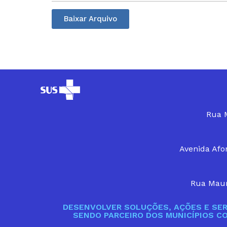
Baixar Arquivo
Rua M
Avenida Afon
Rua Maur
DESENVOLVER SOLUÇÕES, AÇÕES E SER
SENDO PARCEIRO DOS MUNICÍPIOS C