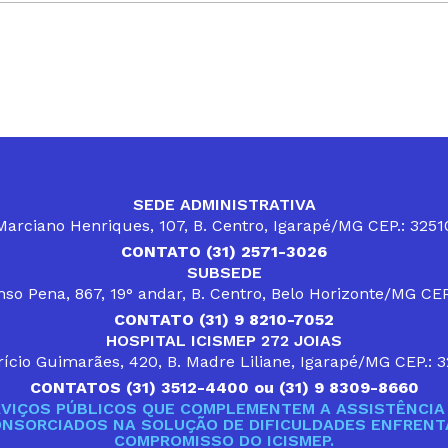
SEDE ADMINISTRATIVA
arciano Henriques, 107, B. Centro, Igarapé/MG CEP.: 325
CONTATO (31) 2571-3026
SUBSEDE
so Pena, 867, 19° andar, B. Centro, Belo Horizonte/MG CE
CONTATO (31) 9 8210-7052
HOSPITAL ICISMEP 272 JOIAS
ício Guimarães, 420, B. Madre Liliane, Igarapé/MG CEP.: 
CONTATOS (31) 3512-4400 ou (31) 9 8309-8660
VIÇOS PÚBLICOS QUE COMPLEMENTEM A ASSISTÊNCIA 
ONSORCIADOS NA SOLUÇÃO DE DIFICULDADES ENFRENTA
COMPROMISSO DO ICISMEP.