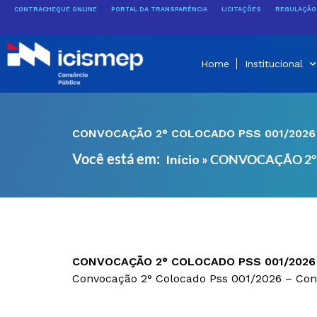
Ir
CONTRACHEQUE ONLINE
PORTAL DA TRANSPARÊNCIA
LICITAÇÕES
REGULAÇÃO 
para
o
conteúdo
Home
Institucional
CONVOCAÇÃO 2° COLOCADO PSS 001/2026
Você está em:
»
CONVOCAÇÃO 2° 
Início
CONVOCAÇÃO 2° COLOCADO PSS 001/2026
Convocação 2° Colocado Pss 001/2026 – Cons