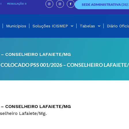
I
I
F
n
n
a
I
REGULAÇÃO II
SEDE ADMINISTRATIVA (31) 
s
s
c
t
t
e
a
a
b
g
g
o
r
r
o
a
a
k
m
m
-
f
Municípios
Soluções ICISMEP
Tabelas
Diário Ofici
 – CONSELHEIRO LAFAIETE/MG
COLOCADO PSS 001/2026 – CONSELHEIRO LAFAIETE
 – CONSELHEIRO LAFAIETE/MG
elheiro Lafaiete/Mg.