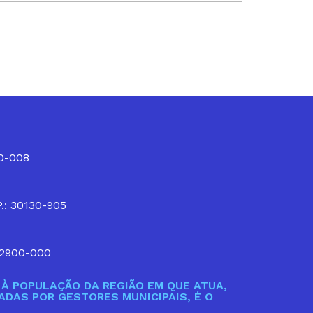
10-008
P.: 30130-905
32900-000
À POPULAÇÃO DA REGIÃO EM QUE ATUA,
DAS POR GESTORES MUNICIPAIS, É O